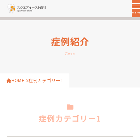
menu
MENU
トップ
当院について
症例紹介
初めての方へ
スタッフ紹介
Case
診療案内
院内設備
HOME
症例カテゴリー1
料金・お支払い
アクセス
お知らせ
症例カテゴリー1
TREATMENT